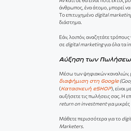
Αν κάτι δε θα είναι ποτέ εκτός μ
άνθρωπος, ένα άτομο, μπορεί να
Το επιτυχημένο
digital marketin
διάστημα.
Εάν, λοιπόν, αναζητάτε τρόπους
σε
digital marketing
για όλα τα 
Αύξηση των Πωλήσεω
Μέσω των ψηφιακών καναλιών, μ
(Goog
διαφήμιση στη Google
(
), είναι
Κατασκευή eSHOP
αυξήσετε τις πωλήσεις σας. Η 
return on investment
για μικρές
Μάθετε περισσότερα για το
digi
Marketers.