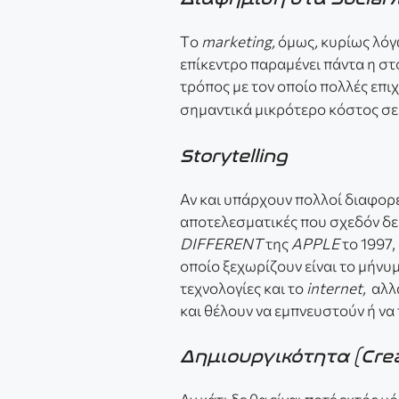
Tο
marketing,
όμως
,
κυρίως λόγ
επίκεντρο παραμένει πάντα η στ
τρόπος με τον οποίο πολλές επι
σημαντικά μικρότερο κόστος σε
Storytelling
Αν και υπάρχουν πολλοί διαφορε
αποτελεσματικές που σχεδόν δε
DIFFERENT
της
APPLE
το 1997,
οποίο ξεχωρίζουν είναι το μήνυ
τεχνολογίες και το
internet,
αλλ
και θέλουν να εμπνευστούν ή να
Δημιουργικότητα (Crea