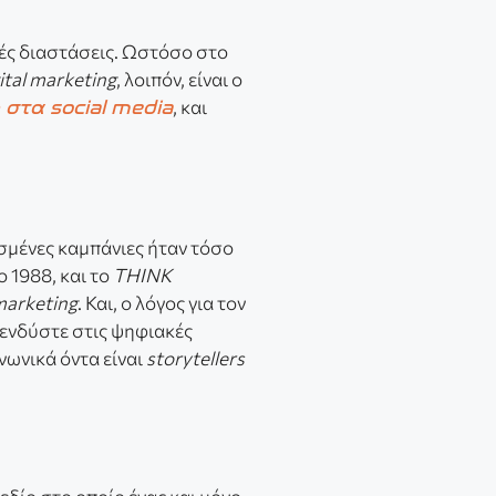
κές διαστάσεις. Ωστόσο στο
ital marketing
, λοιπόν, είναι ο
, και
στα social media
ισμένες καμπάνιες ήταν τόσο
το 1988, και το
ΤΗΙΝΚ
marketing
. Και, ο λόγος για τον
πενδύστε στις ψηφιακές
νωνικά όντα είναι
storytellers