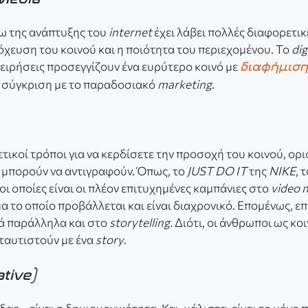
ω της ανάπτυξης του
internet
έχει λάβει πολλές διαφορετι
όχευση του κοινού και η ποιότητα του περιεχομένου. Το
dig
χειρήσεις προσεγγίζουν ένα ευρύτερο κοινό με
διαφήμιση 
 σύγκριση με το παραδοσιακό
marketing.
τικοί τρόποι για να κερδίσετε την προσοχή του κοινού, ορ
 μπορούν να αντιγραφούν. Όπως, το
JUST DO IT
της
NΙΚΕ
, 
 οι οποίες είναι οι πλέον επιτυχημένες καμπάνιες στο
video 
μα το οποίο προβάλλεται και είναι διαχρονικό. Επομένως, ε
ά παράλληλα και στο
storytelling.
Διότι, οι άνθρωποι ως κοι
 ταυτιστούν με ένα
story
.
tive)