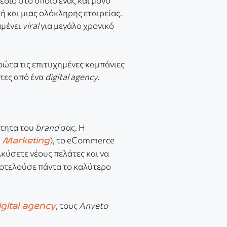
πεδίο στο οποίο ένας και μόνο
 και μιας ολόκληρης εταιρείας.
αμένει
viral
για μεγάλο χρονικό
πρώτα τις επιτυχημένες καμπάνιες
άτες από ένα
digital agency
.
ότητα του
brand
σας. Η
), το eCommerce
 Marketing
ελκύσετε νέους πελάτες και να
οτελούσε πάντα το καλύτερο
, τους
Anveto
igital agency