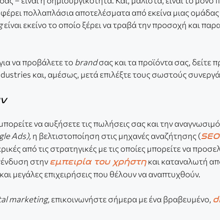
όδας – είναι η δημιουργικότητα. Και, μάλιστα, είναι το μόνο 
 φέρει πολλαπλάσια αποτελέσματα από εκείνα μιας ομάδας ή
g
είναι εκείνο το οποίο ξέρει να τραβά την προσοχή και παρ
 για να προβάλετε το
brand
σας και τα προϊόντα σας, δείτε 
industries και, αμέσως, μετά επιλέξτε τους σωστούς συνεργ
ν
πορείτε να αυξήσετε τις πωλήσεις σας και την αναγνωσιμ
le Ads),
η βελτιστοποίηση στις μηχανές αναζήτησης (
SEO
 μερικές από τις στρατηγικές με τις οποίες μπορείτε να προσ
επένδυση στην
και καταναλωτή απ
εμπειρία του χρήστη
 και μεγάλες επιχειρήσεις που θέλουν να αναπτυχθούν.
tal marketing,
επικοινωνήστε σήμερα με ένα βραβευμένο,
d