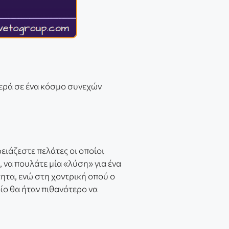
θερά σε ένα κόσμο συνεχών
χρειάζεστε πελάτες οι οποίοι
 να πουλάτε μία «λύση» για ένα
τητα, ενώ στη χοντρική οπού ο
ίο θα ήταν πιθανότερο να