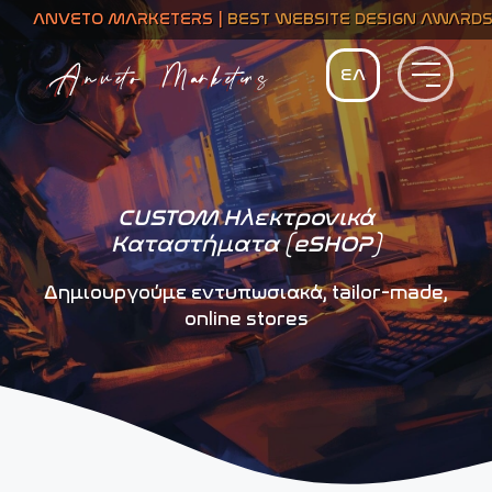
 MARKETERS |
BEST WEBSITE DESIGN AWARDS
| BESPOKE 
Μετάβαση
σε
περιεχόμενο
CUSTOM Ηλεκτρονικά
Καταστήματα (eSHOP)
Δημιουργούμε εντυπωσιακά, tailor-made,
online stores