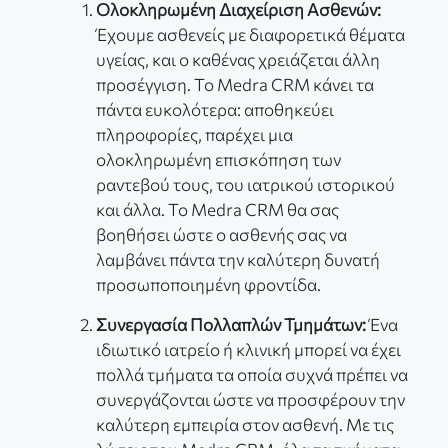
Ολοκληρωμένη Διαχείριση Ασθενών:
Έχουμε ασθενείς με διαφορετικά θέματα
υγείας, και ο καθένας χρειάζεται άλλη
προσέγγιση. Το Medra CRM κάνει τα
πάντα ευκολότερα: αποθηκεύει
πληροφορίες, παρέχει μια
ολοκληρωμένη επισκόπηση των
ραντεβού τους, του ιατρικού ιστορικού
και άλλα. Το Medra CRM θα σας
βοηθήσει ώστε ο ασθενής σας να
λαμβάνει πάντα την καλύτερη δυνατή
προσωποποιημένη φροντίδα.
Συνεργασία Πολλαπλών Τμημάτων:
Ένα
ιδιωτικό ιατρείο ή κλινική μπορεί να έχει
πολλά τμήματα τα οποία συχνά πρέπει να
συνεργάζονται ώστε να προσφέρουν την
καλύτερη εμπειρία στον ασθενή. Με τις