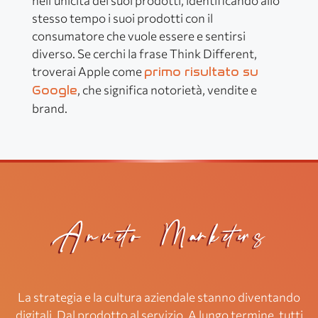
nell’unicità dei suoi prodotti, identificando allo
stesso tempo i suoi prodotti con il
consumatore che vuole essere e sentirsi
diverso. Se cerchi la frase Think Different,
troverai Apple come
primo risultato su
, che significa notorietà, vendite e
Google
brand.
La strategia e la cultura aziendale stanno diventando
digitali. Dal prodotto al servizio. A lungo termine, tutti